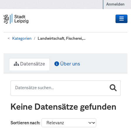
Zum Hauptinhalt wechseln
Anmelden
Kategorien
Landwirtschaft, Fischerei,...
Datensätze
Über uns
Keine Datensätze gefunden
Sortieren nach