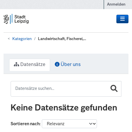
Zum Hauptinhalt wechseln
Anmelden
Kategorien
Landwirtschaft, Fischerei,...
Datensätze
Über uns
Keine Datensätze gefunden
Sortieren nach