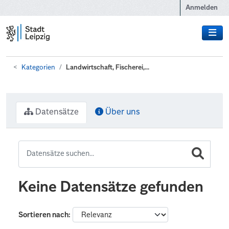
Zum Hauptinhalt wechseln
Anmelden
Kategorien
Landwirtschaft, Fischerei,...
Datensätze
Über uns
Keine Datensätze gefunden
Sortieren nach