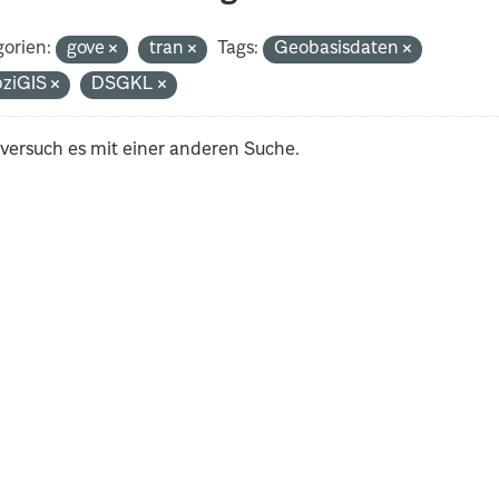
orien:
gove
tran
Tags:
Geobasisdaten
pziGIS
DSGKL
 versuch es mit einer anderen Suche.