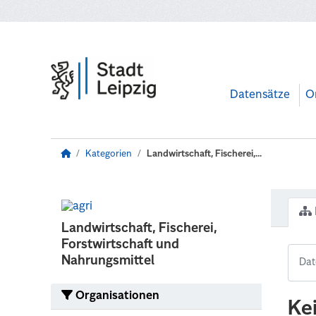
Zum Hauptinhalt wechseln
Datensätze
O
Kategorien
Landwirtschaft, Fischerei,...
Landwirtschaft, Fischerei,
Forstwirtschaft und
Nahrungsmittel
Organisationen
Ke