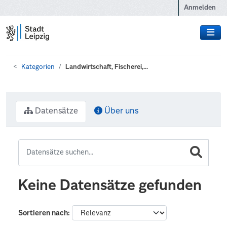
Zum Hauptinhalt wechseln
Anmelden
Kategorien
Landwirtschaft, Fischerei,...
Datensätze
Über uns
Keine Datensätze gefunden
Sortieren nach