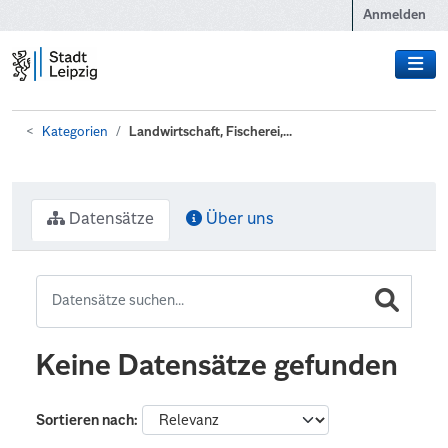
Zum Hauptinhalt wechseln
Anmelden
Kategorien
Landwirtschaft, Fischerei,...
Datensätze
Über uns
Keine Datensätze gefunden
Sortieren nach