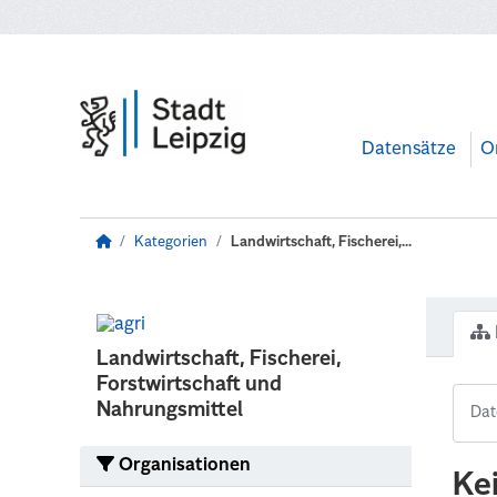
Zum Hauptinhalt wechseln
Datensätze
O
Kategorien
Landwirtschaft, Fischerei,...
Landwirtschaft, Fischerei,
Forstwirtschaft und
Nahrungsmittel
Organisationen
Ke