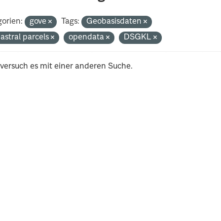
orien:
gove
Tags:
Geobasisdaten
astral parcels
opendata
DSGKL
 versuch es mit einer anderen Suche.