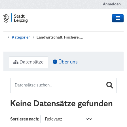
Zum Hauptinhalt wechseln
Anmelden
Kategorien
Landwirtschaft, Fischerei,...
Datensätze
Über uns
Keine Datensätze gefunden
Sortieren nach