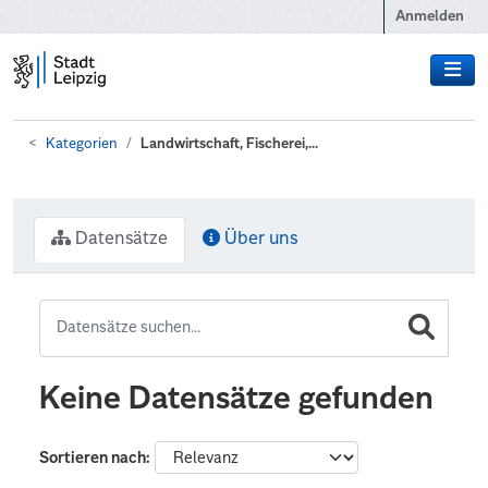
Zum Hauptinhalt wechseln
Anmelden
Kategorien
Landwirtschaft, Fischerei,...
Datensätze
Über uns
Keine Datensätze gefunden
Sortieren nach