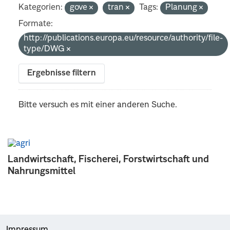
Kategorien:
gove
tran
Tags:
Planung
Formate:
http://publications.europa.eu/resource/authority/file-
type/DWG
Ergebnisse filtern
Bitte versuch es mit einer anderen Suche.
Landwirtschaft, Fischerei, Forstwirtschaft und
Nahrungsmittel
Impressum