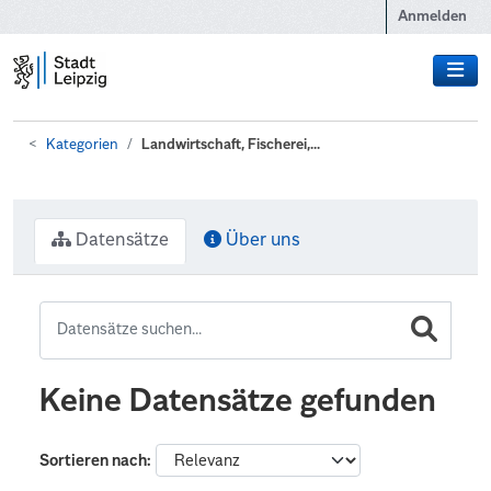
Zum Hauptinhalt wechseln
Anmelden
Kategorien
Landwirtschaft, Fischerei,...
Datensätze
Über uns
Keine Datensätze gefunden
Sortieren nach