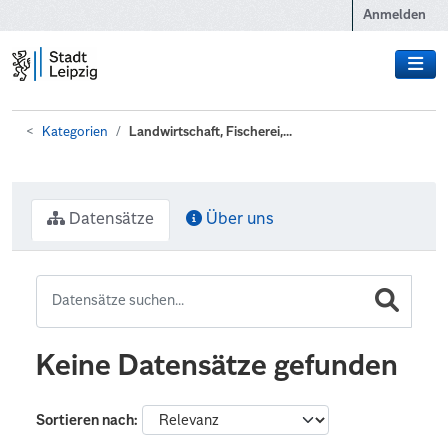
Zum Hauptinhalt wechseln
Anmelden
Kategorien
Landwirtschaft, Fischerei,...
Datensätze
Über uns
Keine Datensätze gefunden
Sortieren nach