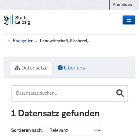
Zum Hauptinhalt wechseln
Anmelden
Kategorien
Landwirtschaft, Fischerei,...
Datensätze
Über uns
1 Datensatz gefunden
Sortieren nach