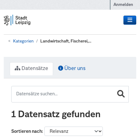
Zum Hauptinhalt wechseln
Anmelden
Kategorien
Landwirtschaft, Fischerei,...
Datensätze
Über uns
1 Datensatz gefunden
Sortieren nach