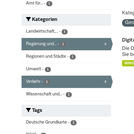
Amt für...
-
1
Kateg
Kategorien
Geo
Landwirtschaft,...
-
1
Digit
Regierung und...
-
x
1
Die D
Sie b
Regionen und Städte
-
1
WMS
Umwelt
-
1
Verkehr
-
x
1
Wissenschaft und...
-
1
Tags
Deutsche Grundkarte
-
1