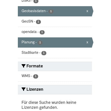
DSK5
-
1
Geobasisdaten
-
x
1
GeoSN
-
1
opendata
-
1
Planung
-
x
1
Stadtkarte
-
1
Formate
WMS
-
1
Lizenzen
Für diese Suche wurden keine
Lizenzen gefunden.