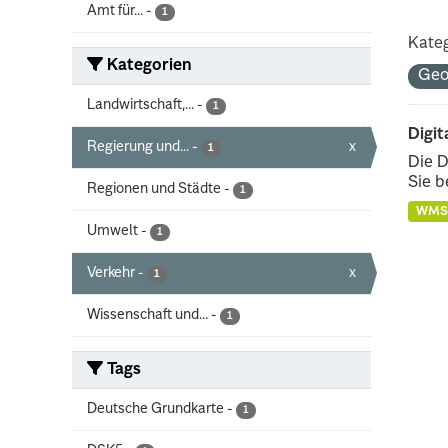
Amt für...
-
1
Kateg
Kategorien
Ge
Landwirtschaft,...
-
1
Digit
Regierung und...
-
x
1
Die D
Sie b
Regionen und Städte
-
1
WMS
Umwelt
-
1
Verkehr
-
x
1
Wissenschaft und...
-
1
Tags
Deutsche Grundkarte
-
1