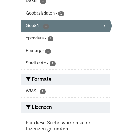
DSK5
-
1
Geobasisdaten
-
1
GeoSN
-
x
1
opendata
-
1
Planung
-
1
Stadtkarte
-
1
Formate
WMS
-
1
Lizenzen
Für diese Suche wurden keine
Lizenzen gefunden.