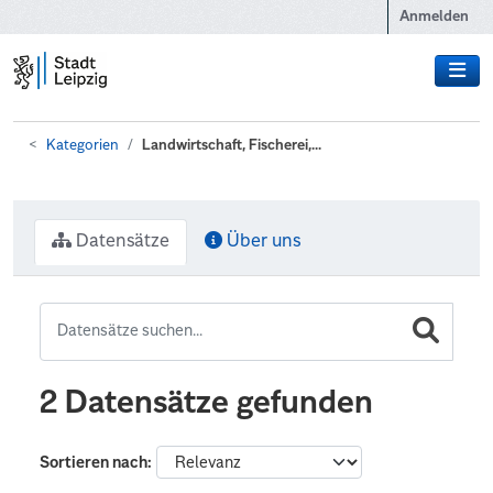
Zum Hauptinhalt wechseln
Anmelden
Kategorien
Landwirtschaft, Fischerei,...
Datensätze
Über uns
2 Datensätze gefunden
Sortieren nach