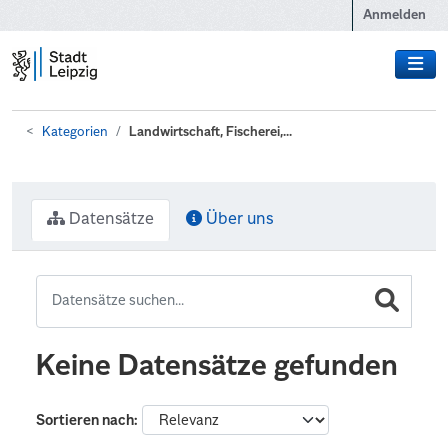
Zum Hauptinhalt wechseln
Anmelden
Kategorien
Landwirtschaft, Fischerei,...
Datensätze
Über uns
Keine Datensätze gefunden
Sortieren nach