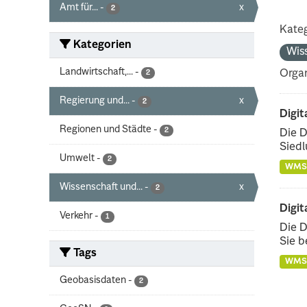
Amt für...
-
x
2
Kateg
Kategorien
Wis
Landwirtschaft,...
-
Organ
2
Regierung und...
-
x
2
Digit
Regionen und Städte
-
2
Die D
Siedl
Umwelt
-
2
WMS
Wissenschaft und...
-
x
2
Digit
Verkehr
-
1
Die D
Sie b
Tags
WMS
Geobasisdaten
-
2