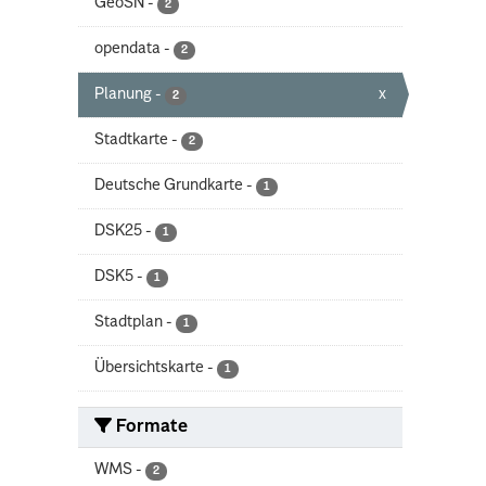
GeoSN
-
2
opendata
-
2
Planung
-
x
2
Stadtkarte
-
2
Deutsche Grundkarte
-
1
DSK25
-
1
DSK5
-
1
Stadtplan
-
1
Übersichtskarte
-
1
Formate
WMS
-
2