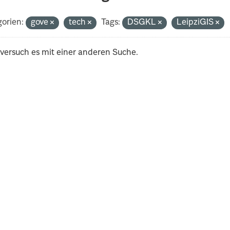
orien:
gove
tech
Tags:
DSGKL
LeipziGIS
 versuch es mit einer anderen Suche.