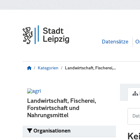
Zum Hauptinhalt wechseln
Datensätze
O
Kategorien
Landwirtschaft, Fischerei,...
Landwirtschaft, Fischerei,
Forstwirtschaft und
Nahrungsmittel
Organisationen
Ke