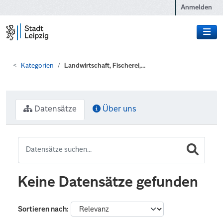
Zum Hauptinhalt wechseln
Anmelden
Kategorien
Landwirtschaft, Fischerei,...
Datensätze
Über uns
Keine Datensätze gefunden
Sortieren nach