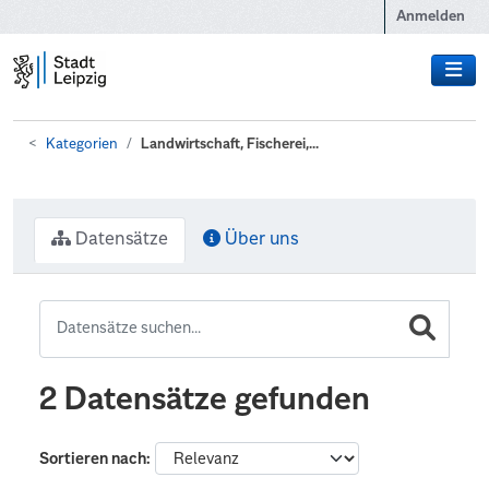
Zum Hauptinhalt wechseln
Anmelden
Kategorien
Landwirtschaft, Fischerei,...
Datensätze
Über uns
2 Datensätze gefunden
Sortieren nach