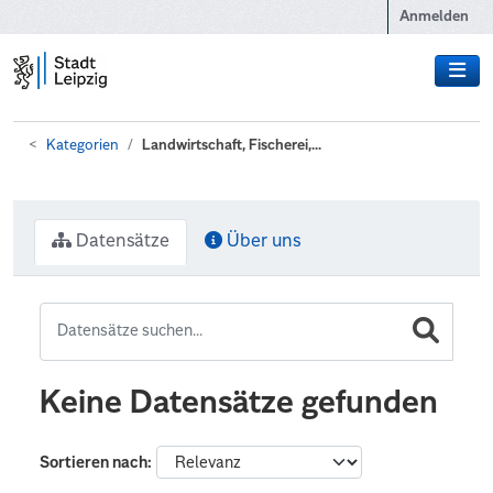
Zum Hauptinhalt wechseln
Anmelden
Kategorien
Landwirtschaft, Fischerei,...
Datensätze
Über uns
Keine Datensätze gefunden
Sortieren nach