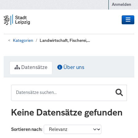
Zum Hauptinhalt wechseln
Anmelden
Kategorien
Landwirtschaft, Fischerei,...
Datensätze
Über uns
Keine Datensätze gefunden
Sortieren nach