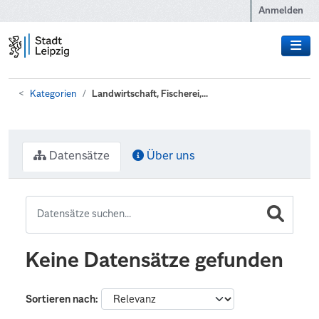
Zum Hauptinhalt wechseln
Anmelden
Kategorien
Landwirtschaft, Fischerei,...
Datensätze
Über uns
Keine Datensätze gefunden
Sortieren nach