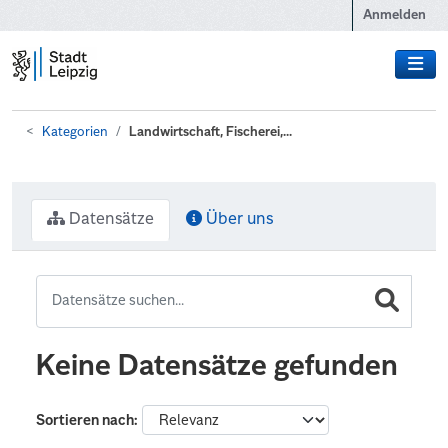
Zum Hauptinhalt wechseln
Anmelden
Kategorien
Landwirtschaft, Fischerei,...
Datensätze
Über uns
Keine Datensätze gefunden
Sortieren nach