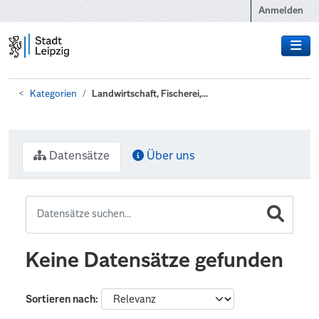
Zum Hauptinhalt wechseln
Anmelden
Kategorien
Landwirtschaft, Fischerei,...
Datensätze
Über uns
Keine Datensätze gefunden
Sortieren nach