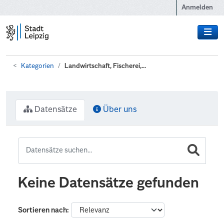
Zum Hauptinhalt wechseln
Anmelden
Kategorien
Landwirtschaft, Fischerei,...
Datensätze
Über uns
Keine Datensätze gefunden
Sortieren nach