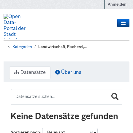
Zum Hauptinhalt wechseln
Anmelden
Kategorien
Landwirtschaft, Fischerei,...
Datensätze
Über uns
Keine Datensätze gefunden
Sortieren nach