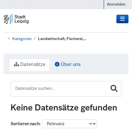
Zum Hauptinhalt wechseln
Anmelden
Kategorien
Landwirtschaft, Fischerei,...
Datensätze
Über uns
Keine Datensätze gefunden
Sortieren nach