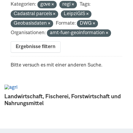
Kategorien:
gove
regi
Tags:
Cadastral parcels
LeipziGIS
Geobasisdaten
Formate:
DWG
Organisationen:
amt-fuer-geoinformation
Ergebnisse filtern
Bitte versuch es mit einer anderen Suche.
Landwirtschaft, Fischerei, Forstwirtschaft und
Nahrungsmittel