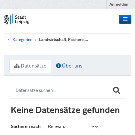
Zum Hauptinhalt wechseln
Anmelden
Kategorien
Landwirtschaft, Fischerei,...
Datensätze
Über uns
Keine Datensätze gefunden
Sortieren nach