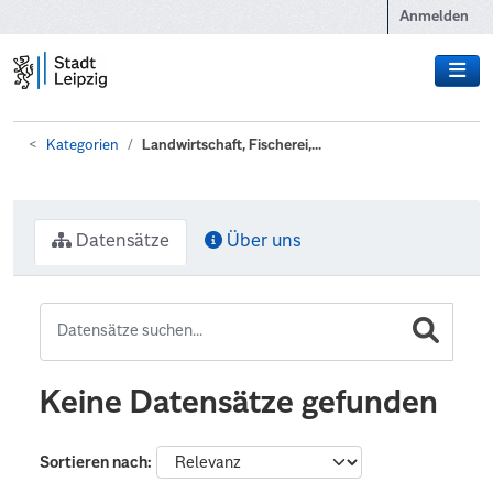
Zum Hauptinhalt wechseln
Anmelden
Kategorien
Landwirtschaft, Fischerei,...
Datensätze
Über uns
Keine Datensätze gefunden
Sortieren nach