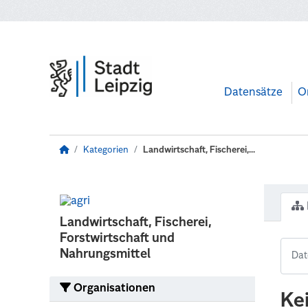
Zum Hauptinhalt wechseln
Datensätze
O
Kategorien
Landwirtschaft, Fischerei,...
Landwirtschaft, Fischerei,
Forstwirtschaft und
Nahrungsmittel
Organisationen
Ke