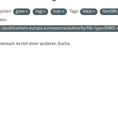
orien:
gove
regi
tran
Tags:
lokal
GeoSN
ate:
p://publications.europa.eu/resource/authority/file-type/DWG
 versuch es mit einer anderen Suche.