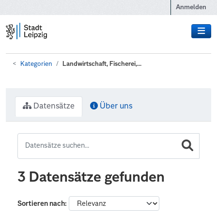
Zum Hauptinhalt wechseln
Anmelden
Kategorien
Landwirtschaft, Fischerei,...
Datensätze
Über uns
3 Datensätze gefunden
Sortieren nach