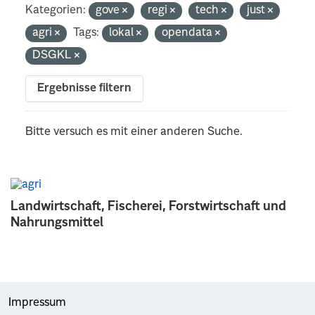
Kategorien:
gove
regi
tech
just
agri
Tags:
lokal
opendata
DSGKL
Ergebnisse filtern
Bitte versuch es mit einer anderen Suche.
Landwirtschaft, Fischerei, Forstwirtschaft und
Nahrungsmittel
Impressum