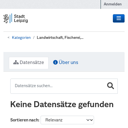
Zum Hauptinhalt wechseln
Anmelden
Kategorien
Landwirtschaft, Fischerei,...
Datensätze
Über uns
Keine Datensätze gefunden
Sortieren nach