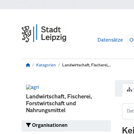
Zum Hauptinhalt wechseln
Datensätze
O
Kategorien
Landwirtschaft, Fischerei,...
Landwirtschaft, Fischerei,
Forstwirtschaft und
Nahrungsmittel
Organisationen
Ke