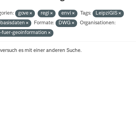
orien:
gove
regi
envi
Tags:
LeipziGIS
basisdaten
Formate:
DWG
Organisationen:
-fuer-geoinformation
 versuch es mit einer anderen Suche.