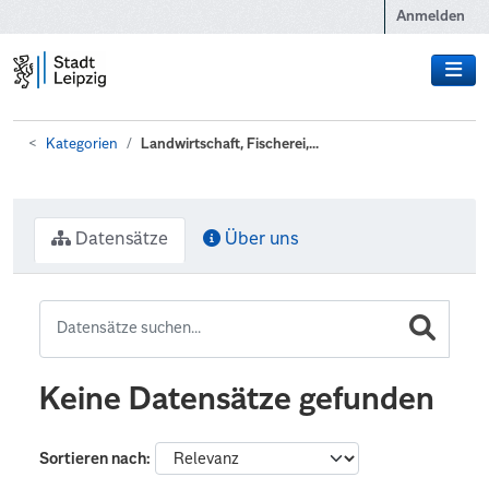
Zum Hauptinhalt wechseln
Anmelden
Kategorien
Landwirtschaft, Fischerei,...
Datensätze
Über uns
Keine Datensätze gefunden
Sortieren nach