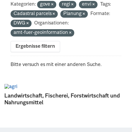
Kategorien:
gove
regi
envi
Tags:
Cadastral parcels
Planung
Formate:
DWG
Organisationen:
amt-fuer-geoinformation
Ergebnisse filtern
Bitte versuch es mit einer anderen Suche.
Landwirtschaft, Fischerei, Forstwirtschaft und
Nahrungsmittel