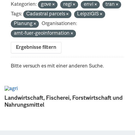
Kategorien:
gove
regi
envi
tran
Tags:
Cadastral parcels
LeipziGIS
Planung
Organisationen:
amt-fuer-geoinformation
Ergebnisse filtern
Bitte versuch es mit einer anderen Suche.
Landwirtschaft, Fischerei, Forstwirtschaft und
Nahrungsmittel