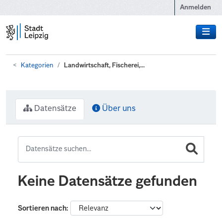
Zum Hauptinhalt wechseln
Anmelden
Kategorien
Landwirtschaft, Fischerei,...
Datensätze
Über uns
Keine Datensätze gefunden
Sortieren nach