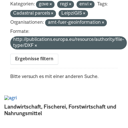
Kategorien:
gove
regi
envi
Tags:
Cadastral parcels
LeipziGIS
Organisationen:
amt-fuer-geoinformation
Formate:
http://publications.europa.eu/resource/authority/file-
type/DXF
Ergebnisse filtern
Bitte versuch es mit einer anderen Suche.
Landwirtschaft, Fischerei, Forstwirtschaft und
Nahrungsmittel