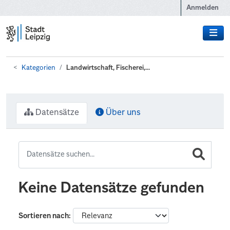
Zum Hauptinhalt wechseln
Anmelden
Kategorien
Landwirtschaft, Fischerei,...
Datensätze
Über uns
Keine Datensätze gefunden
Sortieren nach