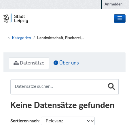
Zum Hauptinhalt wechseln
Anmelden
Kategorien
Landwirtschaft, Fischerei,...
Datensätze
Über uns
Keine Datensätze gefunden
Sortieren nach