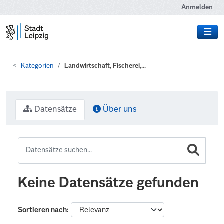
Zum Hauptinhalt wechseln
Anmelden
Kategorien
Landwirtschaft, Fischerei,...
Datensätze
Über uns
Keine Datensätze gefunden
Sortieren nach