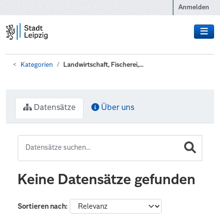
Zum Hauptinhalt wechseln
Anmelden
Kategorien
Landwirtschaft, Fischerei,...
Datensätze
Über uns
Keine Datensätze gefunden
Sortieren nach