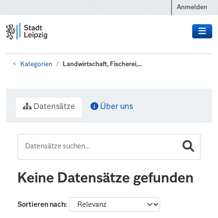
Zum Hauptinhalt wechseln
Anmelden
Kategorien
Landwirtschaft, Fischerei,...
Datensätze
Über uns
Keine Datensätze gefunden
Sortieren nach