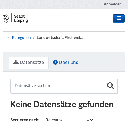
Zum Hauptinhalt wechseln
Anmelden
Kategorien
Landwirtschaft, Fischerei,...
Datensätze
Über uns
Keine Datensätze gefunden
Sortieren nach