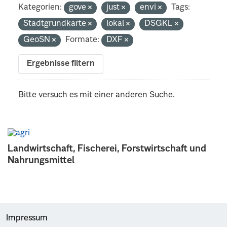
Kategorien:
gove
just
envi
Tags:
Stadtgrundkarte
lokal
DSGKL
GeoSN
Formate:
DXF
Ergebnisse filtern
Bitte versuch es mit einer anderen Suche.
Landwirtschaft, Fischerei, Forstwirtschaft und
Nahrungsmittel
Impressum