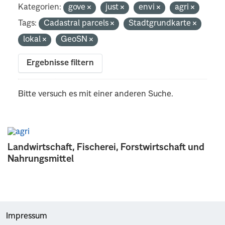
Kategorien:
gove
just
envi
agri
Tags:
Cadastral parcels
Stadtgrundkarte
lokal
GeoSN
Ergebnisse filtern
Bitte versuch es mit einer anderen Suche.
Landwirtschaft, Fischerei, Forstwirtschaft und
Nahrungsmittel
Impressum