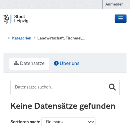
Zum Hauptinhalt wechseln
Anmelden
Kategorien
Landwirtschaft, Fischerei,...
Datensätze
Über uns
Keine Datensätze gefunden
Sortieren nach