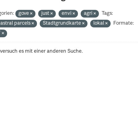
orien:
gove
just
envi
agri
Tags:
astral parcels
Stadtgrundkarte
lokal
Formate:
F
 versuch es mit einer anderen Suche.