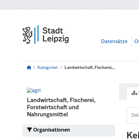
Zum Hauptinhalt wechseln
Datensätze
O
Kategorien
Landwirtschaft, Fischerei,...
Landwirtschaft, Fischerei,
Forstwirtschaft und
Nahrungsmittel
Organisationen
Ke