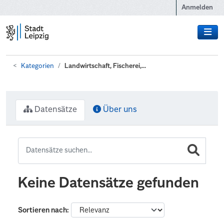
Zum Hauptinhalt wechseln
Anmelden
Kategorien
Landwirtschaft, Fischerei,...
Datensätze
Über uns
Keine Datensätze gefunden
Sortieren nach