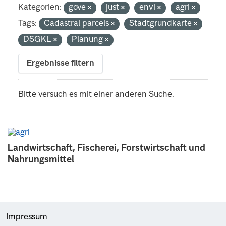
Kategorien:
gove
just
envi
agri
Tags:
Cadastral parcels
Stadtgrundkarte
DSGKL
Planung
Ergebnisse filtern
Bitte versuch es mit einer anderen Suche.
Landwirtschaft, Fischerei, Forstwirtschaft und
Nahrungsmittel
Impressum