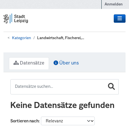
Zum Hauptinhalt wechseln
Anmelden
Kategorien
Landwirtschaft, Fischerei,...
Datensätze
Über uns
Keine Datensätze gefunden
Sortieren nach