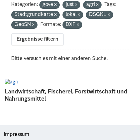
Kategorien:
gove
just
agri
Tags:
Stadtgrundkarte
lokal
DSGKL
GeoSN
Formate:
DXF
Ergebnisse filtern
Bitte versuch es mit einer anderen Suche.
Landwirtschaft, Fischerei, Forstwirtschaft und
Nahrungsmittel
Impressum