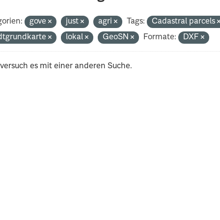
orien:
gove
just
agri
Tags:
Cadastral parcels
dtgrundkarte
lokal
GeoSN
Formate:
DXF
 versuch es mit einer anderen Suche.