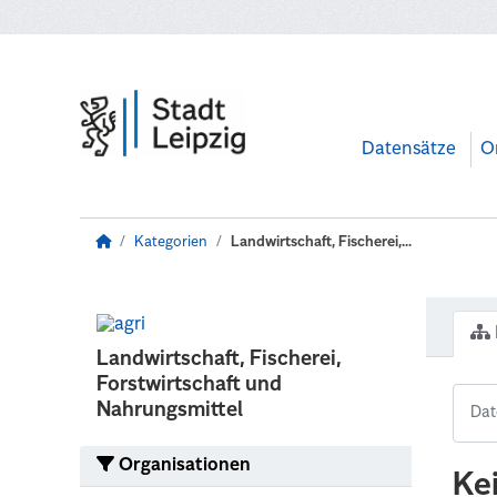
Zum Hauptinhalt wechseln
Datensätze
O
Kategorien
Landwirtschaft, Fischerei,...
Landwirtschaft, Fischerei,
Forstwirtschaft und
Nahrungsmittel
Organisationen
Ke