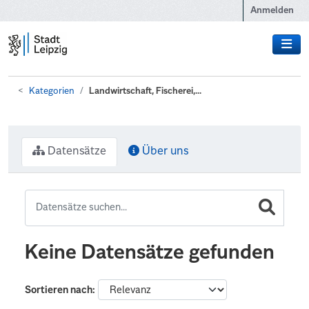
Zum Hauptinhalt wechseln
Anmelden
Kategorien
Landwirtschaft, Fischerei,...
Datensätze
Über uns
Keine Datensätze gefunden
Sortieren nach