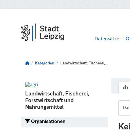
Zum Hauptinhalt wechseln
Datensätze
O
Kategorien
Landwirtschaft, Fischerei,...
Landwirtschaft, Fischerei,
Forstwirtschaft und
Nahrungsmittel
Organisationen
Ke