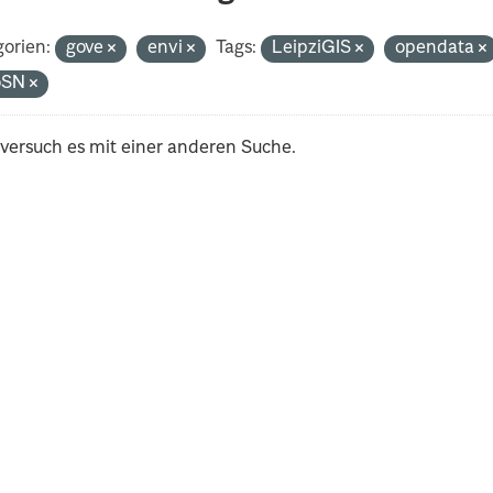
orien:
gove
envi
Tags:
LeipziGIS
opendata
oSN
 versuch es mit einer anderen Suche.